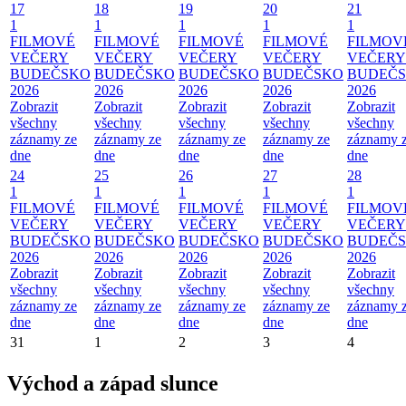
17
18
19
20
21
1
1
1
1
1
FILMOVÉ
FILMOVÉ
FILMOVÉ
FILMOVÉ
FILMOV
VEČERY
VEČERY
VEČERY
VEČERY
VEČERY
BUDEČSKO
BUDEČSKO
BUDEČSKO
BUDEČSKO
BUDEČ
2026
2026
2026
2026
2026
Zobrazit
Zobrazit
Zobrazit
Zobrazit
Zobrazit
všechny
všechny
všechny
všechny
všechny
záznamy ze
záznamy ze
záznamy ze
záznamy ze
záznamy 
dne
dne
dne
dne
dne
24
25
26
27
28
1
1
1
1
1
FILMOVÉ
FILMOVÉ
FILMOVÉ
FILMOVÉ
FILMOV
VEČERY
VEČERY
VEČERY
VEČERY
VEČERY
BUDEČSKO
BUDEČSKO
BUDEČSKO
BUDEČSKO
BUDEČ
2026
2026
2026
2026
2026
Zobrazit
Zobrazit
Zobrazit
Zobrazit
Zobrazit
všechny
všechny
všechny
všechny
všechny
záznamy ze
záznamy ze
záznamy ze
záznamy ze
záznamy 
dne
dne
dne
dne
dne
31
1
2
3
4
Východ a západ slunce