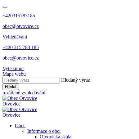
+420315783185
obec@otvovice.cz
Vyhledávání
+420 315 783 185
obec@otvovice.cz
Vytisknout
Mapa webu
Hledaný výraz
Hledat
rozšířené vyhledávání
Otvovice
Otvovice
Obec
Informace o obci
Otvovická skála