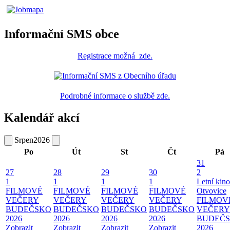
Informační SMS obce
Registrace
možná
zde
.
Podrobné informace o službě zde.
Kalendář akcí
Srpen
2026
Po
Út
St
Čt
Pá
31
27
28
29
30
2
1
1
1
1
Letní kino
FILMOVÉ
FILMOVÉ
FILMOVÉ
FILMOVÉ
Otvovice
VEČERY
VEČERY
VEČERY
VEČERY
FILMOV
BUDEČSKO
BUDEČSKO
BUDEČSKO
BUDEČSKO
VEČERY
2026
2026
2026
2026
BUDEČ
Zobrazit
Zobrazit
Zobrazit
Zobrazit
2026