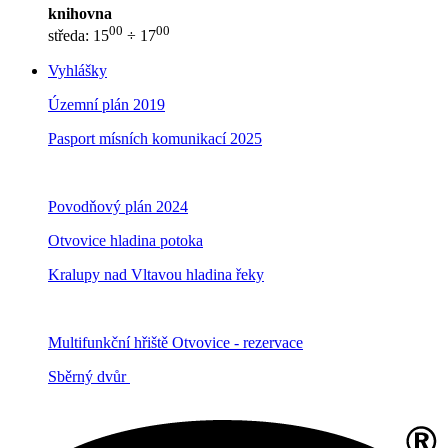
knihovna
00
00
středa: 15
÷ 17
Vyhlášky
Územní plán 2019
Pasport mísních komunikací 2025
Povodňový plán 2024
Otvovice hladina potoka
Kralupy nad Vltavou hladina řeky
Multifunkční hřiště Otvovice - rezervace
Sběrný dvůr