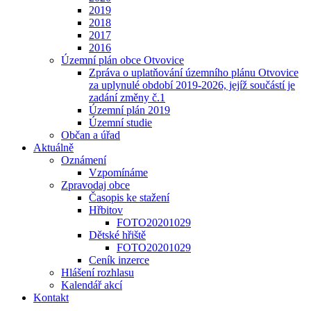
2019
2018
2017
2016
Územní plán obce Otvovice
Zpráva o uplatňování územního plánu Otvovice
za uplynulé období 2019-2026, jejíž součástí je
zadání změny č.1
Územní plán 2019
Územní studie
Občan a úřad
Aktuálně
Oznámení
Vzpomínáme
Zpravodaj obce
Časopis ke stažení
Hřbitov
FOTO20201029
Dětské hřiště
FOTO20201029
Ceník inzerce
Hlášení rozhlasu
Kalendář akcí
Kontakt