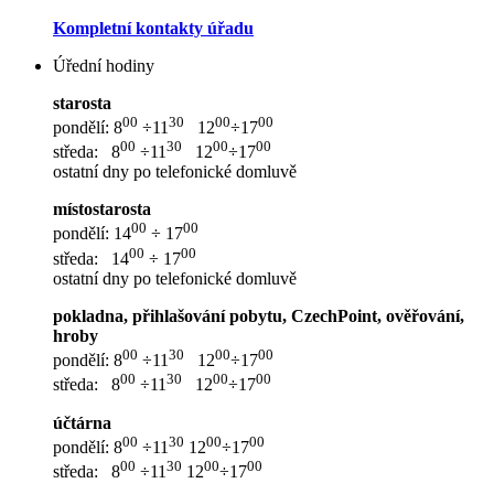
Kompletní kontakty úřadu
Úřední hodiny
starosta
00
30
00
00
pondělí: 8
÷11
12
÷17
00
30
00
00
středa: 8
÷11
12
÷17
ostatní dny po telefonické domluvě
místostarosta
00
00
pondělí: 14
÷ 17
00
00
středa: 14
÷ 17
ostatní dny po telefonické domluvě
pokladna, přihlašování pobytu, CzechPoint, ověřování,
hroby
00
30
00
00
pondělí: 8
÷11
12
÷17
00
30
00
00
středa: 8
÷11
12
÷17
účtárna
00
30
00
00
pondělí: 8
÷11
12
÷17
00
30
00
00
středa: 8
÷11
12
÷17