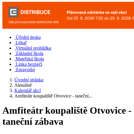
Úřední deska
Lékař
Virtuální prohlídka
Základní škola
Mateřská škola
Linka bezpečí
Zpravodaj
Úvodní stránka
Aktuálně
Kalendář akcí
Amfiteátr koupaliště Otvovice - taneční...
Amfiteátr koupaliště Otvovice -
taneční zábava