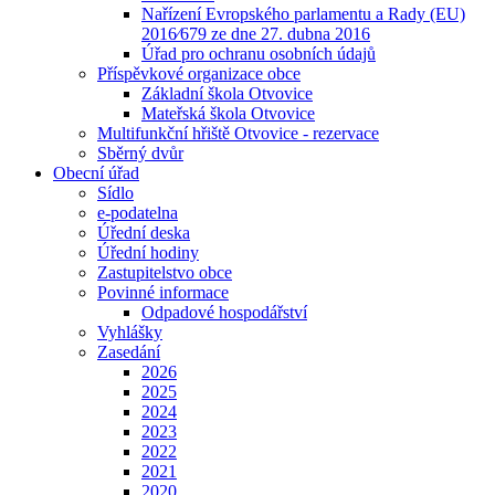
Nařízení Evropského parlamentu a Rady (EU)
2016⁄679 ze dne 27. dubna 2016
Úřad pro ochranu osobních údajů
Příspěvkové organizace obce
Základní škola Otvovice
Mateřská škola Otvovice
Multifunkční hřiště Otvovice - rezervace
Sběrný dvůr
Obecní úřad
Sídlo
e-podatelna
Úřední deska
Úřední hodiny
Zastupitelstvo obce
Povinné informace
Odpadové hospodářství
Vyhlášky
Zasedání
2026
2025
2024
2023
2022
2021
2020