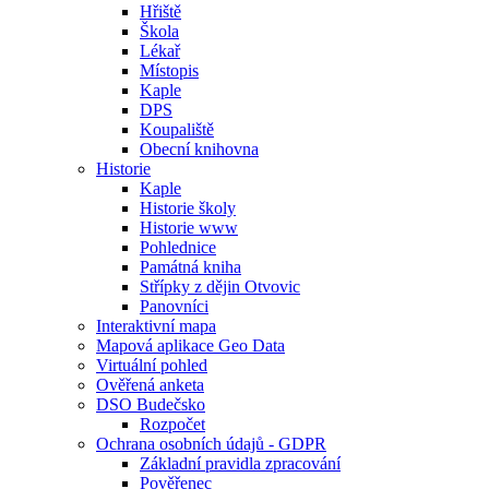
Hřiště
Škola
Lékař
Místopis
Kaple
DPS
Koupaliště
Obecní knihovna
Historie
Kaple
Historie školy
Historie www
Pohlednice
Památná kniha
Střípky z dějin Otvovic
Panovníci
Interaktivní mapa
Mapová aplikace Geo Data
Virtuální pohled
Ověřená anketa
DSO Budečsko
Rozpočet
Ochrana osobních údajů - GDPR
Základní pravidla zpracování
Pověřenec