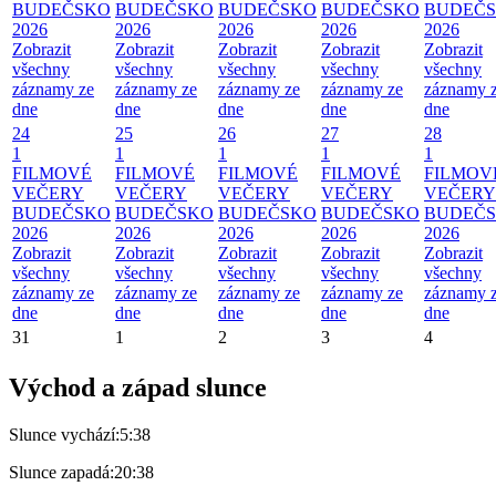
BUDEČSKO
BUDEČSKO
BUDEČSKO
BUDEČSKO
BUDEČ
2026
2026
2026
2026
2026
Zobrazit
Zobrazit
Zobrazit
Zobrazit
Zobrazit
všechny
všechny
všechny
všechny
všechny
záznamy ze
záznamy ze
záznamy ze
záznamy ze
záznamy 
dne
dne
dne
dne
dne
24
25
26
27
28
1
1
1
1
1
FILMOVÉ
FILMOVÉ
FILMOVÉ
FILMOVÉ
FILMOV
VEČERY
VEČERY
VEČERY
VEČERY
VEČERY
BUDEČSKO
BUDEČSKO
BUDEČSKO
BUDEČSKO
BUDEČ
2026
2026
2026
2026
2026
Zobrazit
Zobrazit
Zobrazit
Zobrazit
Zobrazit
všechny
všechny
všechny
všechny
všechny
záznamy ze
záznamy ze
záznamy ze
záznamy ze
záznamy 
dne
dne
dne
dne
dne
31
1
2
3
4
Východ a západ slunce
Slunce vychází:
5:38
Slunce zapadá:
20:38