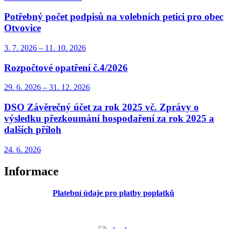
Potřebný počet podpisů na volebních petici pro obec
Otvovice
3. 7.
2026
–
11. 10.
2026
Rozpočtové opatření č.4/2026
29. 6.
2026
–
31. 12.
2026
DSO Závěrečný účet za rok 2025 vč. Zprávy o
výsledku přezkoumání hospodaření za rok 2025 a
dalších příloh
24. 6.
2026
Informace
Platební údaje pro platby poplatků