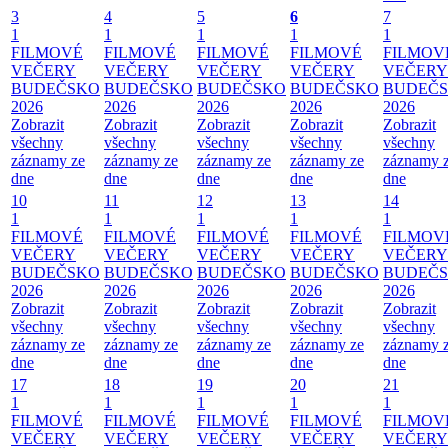
3
4
5
6
7
1
1
1
1
1
FILMOVÉ
FILMOVÉ
FILMOVÉ
FILMOVÉ
FILMOV
VEČERY
VEČERY
VEČERY
VEČERY
VEČERY
BUDEČSKO
BUDEČSKO
BUDEČSKO
BUDEČSKO
BUDEČ
2026
2026
2026
2026
2026
Zobrazit
Zobrazit
Zobrazit
Zobrazit
Zobrazit
všechny
všechny
všechny
všechny
všechny
záznamy ze
záznamy ze
záznamy ze
záznamy ze
záznamy 
dne
dne
dne
dne
dne
10
11
12
13
14
1
1
1
1
1
FILMOVÉ
FILMOVÉ
FILMOVÉ
FILMOVÉ
FILMOV
VEČERY
VEČERY
VEČERY
VEČERY
VEČERY
BUDEČSKO
BUDEČSKO
BUDEČSKO
BUDEČSKO
BUDEČ
2026
2026
2026
2026
2026
Zobrazit
Zobrazit
Zobrazit
Zobrazit
Zobrazit
všechny
všechny
všechny
všechny
všechny
záznamy ze
záznamy ze
záznamy ze
záznamy ze
záznamy 
dne
dne
dne
dne
dne
17
18
19
20
21
1
1
1
1
1
FILMOVÉ
FILMOVÉ
FILMOVÉ
FILMOVÉ
FILMOV
VEČERY
VEČERY
VEČERY
VEČERY
VEČERY