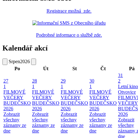
Registrace
možná
zde
.
Podrobné informace o službě zde.
Kalendář akcí
Srpen
2026
Po
Út
St
Čt
Pá
31
27
28
29
30
2
1
1
1
1
Letní kino
FILMOVÉ
FILMOVÉ
FILMOVÉ
FILMOVÉ
Otvovice
VEČERY
VEČERY
VEČERY
VEČERY
FILMOV
BUDEČSKO
BUDEČSKO
BUDEČSKO
BUDEČSKO
VEČERY
2026
2026
2026
2026
BUDEČ
Zobrazit
Zobrazit
Zobrazit
Zobrazit
2026
všechny
všechny
všechny
všechny
Zobrazit
záznamy ze
záznamy ze
záznamy ze
záznamy ze
všechny
dne
dne
dne
dne
záznamy 
dne