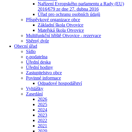
Nařízení Evropského parlamentu a Rady (EU)
2016⁄679 ze dne 27. dubna 2016
Úřad pro ochranu osobních údajů
Příspěvkové organizace obce
Základní škola Otvovice
Mateřská škola Otvovice
Multifunkční hřiště Otvovice - rezervace
Sběrný dvůr
Obecní úřad
Sídlo
e-podatelna
Úřední deska
Úřední hodiny
Zastupitelstvo obce
Povinné informace
Odpadové hospodářství
Vyhlášky
Zasedání
2026
2025
2024
2023
2022
2021
2020