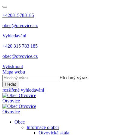
+420315783185
obec@otvovice.cz
Vyhledávání
+420 315 783 185
obec@otvovice.cz
Vytisknout
Mapa webu
Hledaný výraz
Hledat
rozšířené vyhledávání
Otvovice
Otvovice
Obec
Informace o obci
Otvovická skála