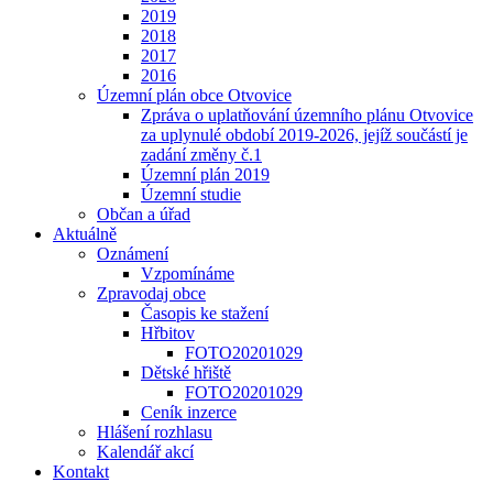
2019
2018
2017
2016
Územní plán obce Otvovice
Zpráva o uplatňování územního plánu Otvovice
za uplynulé období 2019-2026, jejíž součástí je
zadání změny č.1
Územní plán 2019
Územní studie
Občan a úřad
Aktuálně
Oznámení
Vzpomínáme
Zpravodaj obce
Časopis ke stažení
Hřbitov
FOTO20201029
Dětské hřiště
FOTO20201029
Ceník inzerce
Hlášení rozhlasu
Kalendář akcí
Kontakt