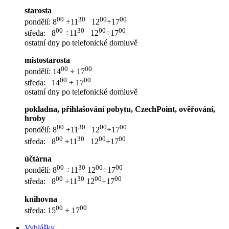
starosta
00
30
00
00
pondělí: 8
÷11
12
÷17
00
30
00
00
středa: 8
÷11
12
÷17
ostatní dny po telefonické domluvě
místostarosta
00
00
pondělí: 14
÷ 17
00
00
středa: 14
÷ 17
ostatní dny po telefonické domluvě
pokladna, přihlašování pobytu, CzechPoint, ověřování,
hroby
00
30
00
00
pondělí: 8
÷11
12
÷17
00
30
00
00
středa: 8
÷11
12
÷17
účtárna
00
30
00
00
pondělí: 8
÷11
12
÷17
00
30
00
00
středa: 8
÷11
12
÷17
knihovna
00
00
středa: 15
÷ 17
Vyhlášky