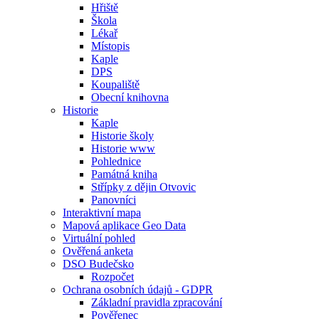
Hřiště
Škola
Lékař
Místopis
Kaple
DPS
Koupaliště
Obecní knihovna
Historie
Kaple
Historie školy
Historie www
Pohlednice
Památná kniha
Střípky z dějin Otvovic
Panovníci
Interaktivní mapa
Mapová aplikace Geo Data
Virtuální pohled
Ověřená anketa
DSO Budečsko
Rozpočet
Ochrana osobních údajů - GDPR
Základní pravidla zpracování
Pověřenec