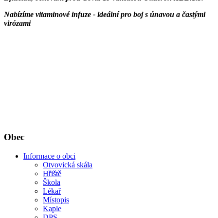
Nabízíme vitaminové infuze - ideální pro boj s únavou a častými
virózami
Obec
Informace o obci
Otvovická skála
Hřiště
Škola
Lékař
Místopis
Kaple
DPS