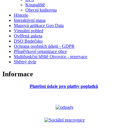
Koupaliště
Obecní knihovna
Historie
Interaktivní mapa
Mapová aplikace Geo Data
Virtuální pohled
Ověřená anketa
DSO Budečsko
Ochrana osobních údajů - GDPR
Příspěvkové organizace obce
Multifunkční hřiště Otvovice - rezervace
Sběrný dvůr
Informace
Platební údaje pro platby poplatků