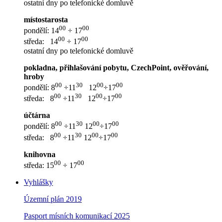
ostatní dny po telefonické domluvě
místostarosta
00
00
pondělí: 14
÷ 17
00
00
středa: 14
÷ 17
ostatní dny po telefonické domluvě
pokladna, přihlašování pobytu, CzechPoint, ověřování,
hroby
00
30
00
00
pondělí: 8
÷11
12
÷17
00
30
00
00
středa: 8
÷11
12
÷17
účtárna
00
30
00
00
pondělí: 8
÷11
12
÷17
00
30
00
00
středa: 8
÷11
12
÷17
knihovna
00
00
středa: 15
÷ 17
Vyhlášky
Územní plán 2019
Pasport mísních komunikací 2025