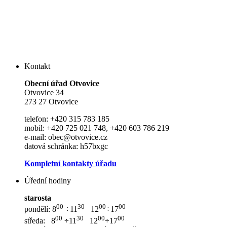
Kontakt
Ob
e
cní úřad Otvovice
Otvovice 34
273 27 Otvovice
telefon: +420 315 783 185
mobil: +420 725 021 748, +420 603 786 219
e-mail: obec@otvovice.cz
datová schránka: h57bxgc
Kompletní kontakty úřadu
Úřední hodiny
starosta
00
30
00
00
pondělí: 8
÷11
12
÷17
00
30
00
00
středa: 8
÷11
12
÷17