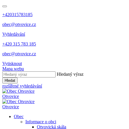
+420315783185
obec@otvovice.cz
Vyhledávání
+420 315 783 185
obec@otvovice.cz
Vytisknout
Mapa webu
Hledaný výraz
Hledat
rozšířené vyhledávání
Otvovice
Otvovice
Obec
Informace o obci
Otvovická skála