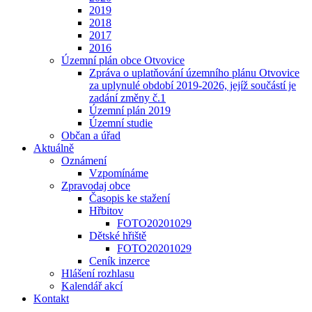
2019
2018
2017
2016
Územní plán obce Otvovice
Zpráva o uplatňování územního plánu Otvovice
za uplynulé období 2019-2026, jejíž součástí je
zadání změny č.1
Územní plán 2019
Územní studie
Občan a úřad
Aktuálně
Oznámení
Vzpomínáme
Zpravodaj obce
Časopis ke stažení
Hřbitov
FOTO20201029
Dětské hřiště
FOTO20201029
Ceník inzerce
Hlášení rozhlasu
Kalendář akcí
Kontakt