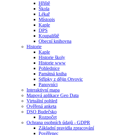
Hřiště
Škola
Lékař
Místopis
Kaple
DPS
Koupaliště
Obecní knihovna
Historie
Kaple
Historie školy
Historie www
Pohlednice
Památná kniha
Střípky z dějin Otvovic
Panovníci
Interaktivní mapa
Mapová aplikace Geo Data
Virtuální pohled
Ověřená anketa
DSO Budečsko
Rozpočet
Ochrana osobních údajů - GDPR
Základní pravidla zpracování
Pověřenec