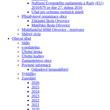
Nařízení Evropského parlamentu a Rady (EU)
2016⁄679 ze dne 27. dubna 2016
Úřad pro ochranu osobních údajů
Příspěvkové organizace obce
Základní škola Otvovice
Mateřská škola Otvovice
Multifunkční hřiště Otvovice - rezervace
Sběrný dvůr
Obecní úřad
Sídlo
e-podatelna
Úřední deska
Úřední hodiny
Zastupitelstvo obce
Povinné informace
Odpadové hospodářství
Vyhlášky
Zasedání
2026
2025
2024
2023
2022
2021
2020