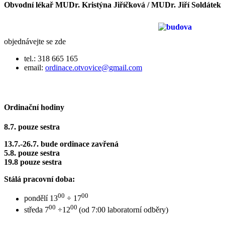
Obvodní lékař MUDr. Kristýna Jiříčková / MUDr. Jiří Soldátek
objednávejte se zde
tel.: 318 665 165
email:
ordinace.otvovice@gmail.com
Ordinační hodiny
8.7. pouze sestra
13.7.-26.7. bude ordinace zavřená
5.8. pouze sestra
19.8 pouze sestra
Stálá pracovní doba:
00
00
pondělí 13
÷ 17
00
00
středa 7
÷12
(od 7:00 laboratorní odběry)