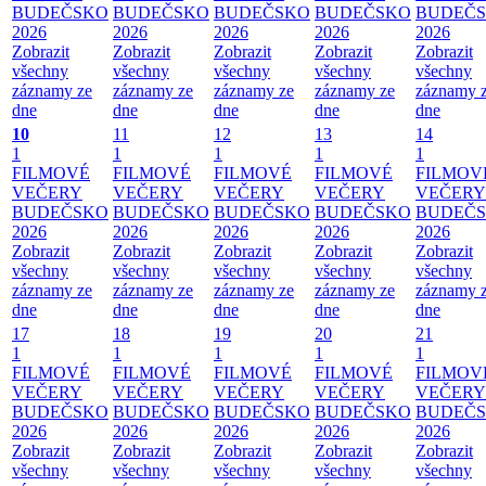
BUDEČSKO
BUDEČSKO
BUDEČSKO
BUDEČSKO
BUDEČ
2026
2026
2026
2026
2026
Zobrazit
Zobrazit
Zobrazit
Zobrazit
Zobrazit
všechny
všechny
všechny
všechny
všechny
záznamy ze
záznamy ze
záznamy ze
záznamy ze
záznamy 
dne
dne
dne
dne
dne
10
11
12
13
14
1
1
1
1
1
FILMOVÉ
FILMOVÉ
FILMOVÉ
FILMOVÉ
FILMOV
VEČERY
VEČERY
VEČERY
VEČERY
VEČERY
BUDEČSKO
BUDEČSKO
BUDEČSKO
BUDEČSKO
BUDEČ
2026
2026
2026
2026
2026
Zobrazit
Zobrazit
Zobrazit
Zobrazit
Zobrazit
všechny
všechny
všechny
všechny
všechny
záznamy ze
záznamy ze
záznamy ze
záznamy ze
záznamy 
dne
dne
dne
dne
dne
17
18
19
20
21
1
1
1
1
1
FILMOVÉ
FILMOVÉ
FILMOVÉ
FILMOVÉ
FILMOV
VEČERY
VEČERY
VEČERY
VEČERY
VEČERY
BUDEČSKO
BUDEČSKO
BUDEČSKO
BUDEČSKO
BUDEČ
2026
2026
2026
2026
2026
Zobrazit
Zobrazit
Zobrazit
Zobrazit
Zobrazit
všechny
všechny
všechny
všechny
všechny