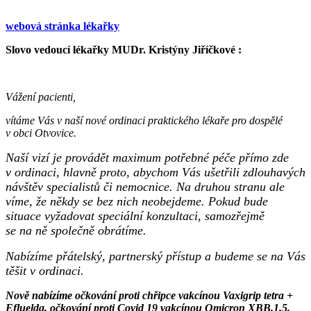
webová stránka lékařky
Slovo vedoucí lékařky MUDr. Kristýny Jiříčkové :
Vážení pacienti,
vítáme Vás v naší nové ordinaci praktického lékaře pro dospělé
v obci Otvovice.
Naší vizí je provádět maximum potřebné péče přímo zde
v ordinaci, hlavně proto, abychom Vás ušetřili zdlouhavých
návštěv specialistů či nemocnice. Na druhou stranu ale
víme, že někdy se bez nich neobejdeme. Pokud bude
situace vyžadovat speciální konzultaci, samozřejmě
se na ně společně obrátíme.
Nabízíme přátelský, partnerský přístup a budeme se na Vás
těšit v ordinaci.
Nově nabízíme očkování proti chřipce vakcínou Vaxigrip tetra +
Efluelda, očkování proti Covid 19 vakcínou Omicron XBB.1.5.