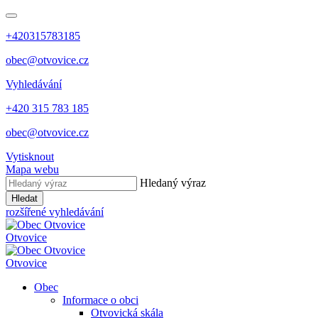
+420315783185
obec@otvovice.cz
Vyhledávání
+420 315 783 185
obec@otvovice.cz
Vytisknout
Mapa webu
Hledaný výraz
Hledat
rozšířené vyhledávání
Otvovice
Otvovice
Obec
Informace o obci
Otvovická skála