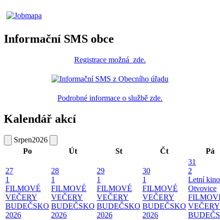
Informační SMS obce
Registrace
možná
zde
.
Podrobné informace o službě zde.
Kalendář akcí
Srpen
2026
Po
Út
St
Čt
Pá
31
27
28
29
30
2
1
1
1
1
Letní kino
FILMOVÉ
FILMOVÉ
FILMOVÉ
FILMOVÉ
Otvovice
VEČERY
VEČERY
VEČERY
VEČERY
FILMOV
BUDEČSKO
BUDEČSKO
BUDEČSKO
BUDEČSKO
VEČERY
2026
2026
2026
2026
BUDEČ