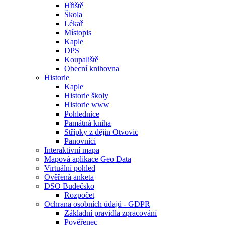
Hřiště
Škola
Lékař
Místopis
Kaple
DPS
Koupaliště
Obecní knihovna
Historie
Kaple
Historie školy
Historie www
Pohlednice
Památná kniha
Střípky z dějin Otvovic
Panovníci
Interaktivní mapa
Mapová aplikace Geo Data
Virtuální pohled
Ověřená anketa
DSO Budečsko
Rozpočet
Ochrana osobních údajů - GDPR
Základní pravidla zpracování
Pověřenec