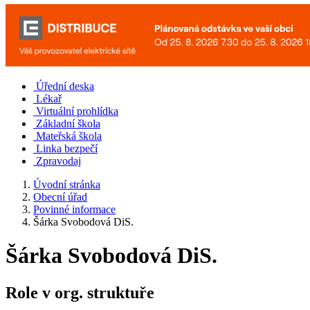
Úřední deska
Lékař
Virtuální prohlídka
Základní škola
Mateřská škola
Linka bezpečí
Zpravodaj
Úvodní stránka
Obecní úřad
Povinné informace
Šárka Svobodová DiS.
Šárka Svobodová DiS.
Role v org. struktuře