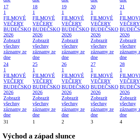
17
18
19
20
21
1
1
1
1
1
FILMOVÉ
FILMOVÉ
FILMOVÉ
FILMOVÉ
FILMOV
VEČERY
VEČERY
VEČERY
VEČERY
VEČERY
BUDEČSKO
BUDEČSKO
BUDEČSKO
BUDEČSKO
BUDEČ
2026
2026
2026
2026
2026
Zobrazit
Zobrazit
Zobrazit
Zobrazit
Zobrazit
všechny
všechny
všechny
všechny
všechny
záznamy ze
záznamy ze
záznamy ze
záznamy ze
záznamy 
dne
dne
dne
dne
dne
24
25
26
27
28
1
1
1
1
1
FILMOVÉ
FILMOVÉ
FILMOVÉ
FILMOVÉ
FILMOV
VEČERY
VEČERY
VEČERY
VEČERY
VEČERY
BUDEČSKO
BUDEČSKO
BUDEČSKO
BUDEČSKO
BUDEČ
2026
2026
2026
2026
2026
Zobrazit
Zobrazit
Zobrazit
Zobrazit
Zobrazit
všechny
všechny
všechny
všechny
všechny
záznamy ze
záznamy ze
záznamy ze
záznamy ze
záznamy 
dne
dne
dne
dne
dne
31
1
2
3
4
Východ a západ slunce