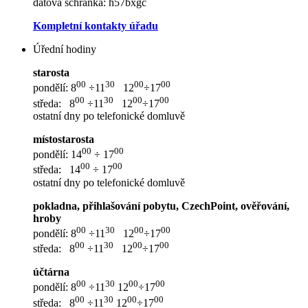
datová schránka: h57bxgc
Kompletní kontakty úřadu
Úřední hodiny
starosta
00
30
00
00
pondělí: 8
÷11
12
÷17
00
30
00
00
středa: 8
÷11
12
÷17
ostatní dny po telefonické domluvě
místostarosta
00
00
pondělí: 14
÷ 17
00
00
středa: 14
÷ 17
ostatní dny po telefonické domluvě
pokladna, přihlašování pobytu, CzechPoint, ověřování,
hroby
00
30
00
00
pondělí: 8
÷11
12
÷17
00
30
00
00
středa: 8
÷11
12
÷17
účtárna
00
30
00
00
pondělí: 8
÷11
12
÷17
00
30
00
00
středa: 8
÷11
12
÷17