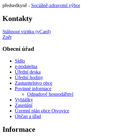
předsedkyně -
Sociálně-zdravotní výbor
Kontakty
Stáhnout vizitku (vCard)
Zpět
Obecní úřad
Sídlo
e-podatelna
Úřední deska
Úřední hodiny
Zastupitelstvo obce
Povinné informace
Odpadové hospodářství
Vyhlášky
Zasedání
Územní plán obce Otvovice
Občan a úřad
Informace