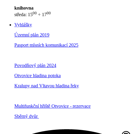
knihovna
00
00
středa: 15
÷ 17
Vyhlášky
Územní plán 2019
Pasport mísních komunikací 2025
Povodňový plán 2024
Otvovice hladina potoka
Kralupy nad Vltavou hladina řeky
Multifunkční hřiště Otvovice - rezervace
Sběrný dvůr