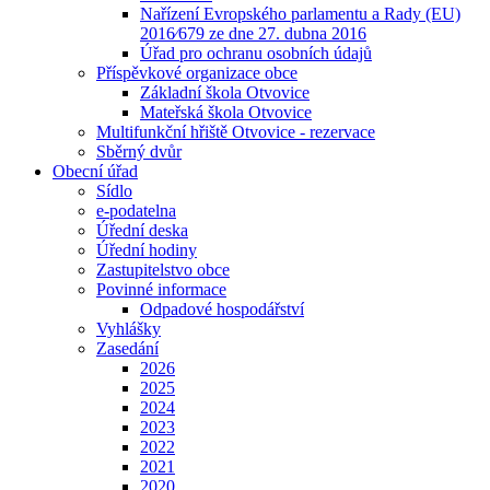
Nařízení Evropského parlamentu a Rady (EU)
2016⁄679 ze dne 27. dubna 2016
Úřad pro ochranu osobních údajů
Příspěvkové organizace obce
Základní škola Otvovice
Mateřská škola Otvovice
Multifunkční hřiště Otvovice - rezervace
Sběrný dvůr
Obecní úřad
Sídlo
e-podatelna
Úřední deska
Úřední hodiny
Zastupitelstvo obce
Povinné informace
Odpadové hospodářství
Vyhlášky
Zasedání
2026
2025
2024
2023
2022
2021
2020