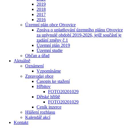
2019
2018
2017
2016
Územní plán obce Otvovice
Zpráva o uplatňování územního plánu Otvovice
za uplynulé období 2019-2026, jejíž součástí je
zadání změny č.1
Územní plán 2019
Územní studie
Občan a úřad
Aktuálně
Oznámení
Vzpomínáme
Zpravodaj obce
Časopis ke stažení
Hřbitov
FOTO20201029
Dětské hřiště
FOTO20201029
Ceník inzerce
Hlášení rozhlasu
Kalendář akcí
Kontakt