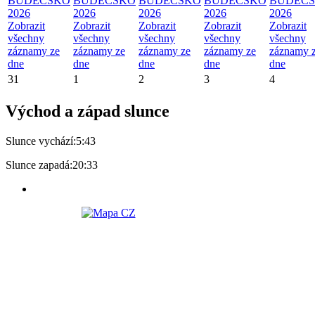
BUDEČSKO
BUDEČSKO
BUDEČSKO
BUDEČSKO
BUDEČ
2026
2026
2026
2026
2026
Zobrazit
Zobrazit
Zobrazit
Zobrazit
Zobrazit
všechny
všechny
všechny
všechny
všechny
záznamy ze
záznamy ze
záznamy ze
záznamy ze
záznamy 
dne
dne
dne
dne
dne
31
1
2
3
4
Východ a západ slunce
Slunce vychází:
5:43
Slunce zapadá:
20:33