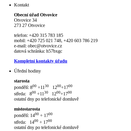
Kontakt
Ob
e
cní úřad Otvovice
Otvovice 34
273 27 Otvovice
telefon: +420 315 783 185
mobil: +420 725 021 748, +420 603 786 219
e-mail: obec@otvovice.cz
datová schránka: h57bxgc
Kompletní kontakty úřadu
Úřední hodiny
starosta
00
30
00
00
pondělí: 8
÷11
12
÷17
00
30
00
00
středa: 8
÷11
12
÷17
ostatní dny po telefonické domluvě
místostarosta
00
00
pondělí: 14
÷ 17
00
00
středa: 14
÷ 17
ostatní dny po telefonické domluvě