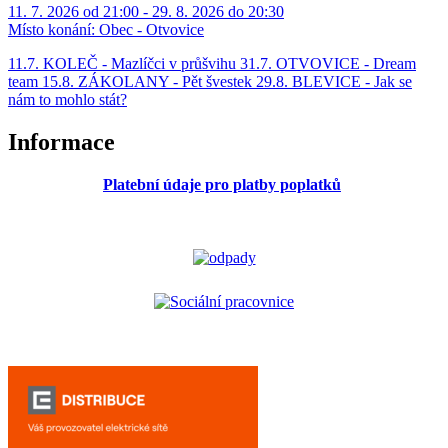
11. 7. 2026 od 21:00 - 29. 8. 2026 do 20:30
Místo konání:
Obec - Otvovice
11.7. KOLEČ - Mazlíčci v průšvihu 31.7. OTVOVICE - Dream
team 15.8. ZÁKOLANY - Pět švestek 29.8. BLEVICE - Jak se
nám to mohlo stát?
Informace
Platební údaje pro platby poplatků