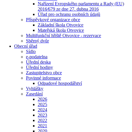
Nařízení Evropského parlamentu a Rady (EU)
2016⁄679 ze dne 27. dubna 2016
Úřad pro ochranu osobních údajů
Příspěvkové organizace obce
Základní škola Otvovice
Mateřská škola Otvovice
Multifunkční hřiště Otvovice - rezervace
Sběrný dvůr
Obecní úřad
Sídlo
e-podatelna
Úřední deska
Úřední hodiny
Zastupitelstvo obce
Povinné informace
Odpadové hospodářství
Vyhlášky
Zasedání
2026
2025
2024
2023
2022
2021
2020