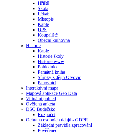
Hřiště
Škola
Lékař
Místopis
Kaple
DPS
Koupaliště
Obecní knihovna
Historie
Kaple
Historie školy
Historie www
Pohlednice
Památná kniha
Střípky z dějin Otvovic
Panovníci
Interaktivní mapa
Mapová aplikace Geo Data
Virtuální pohled
Ověřená anketa
DSO Budečsko
Rozpočet
Ochrana osobních údajů - GDPR
Základní pravidla zpracování
Pověřenec