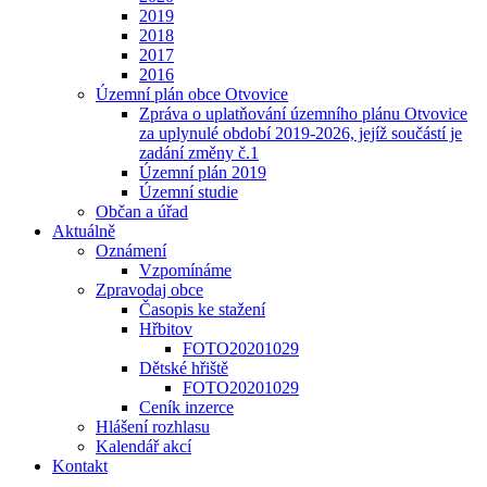
2019
2018
2017
2016
Územní plán obce Otvovice
Zpráva o uplatňování územního plánu Otvovice
za uplynulé období 2019-2026, jejíž součástí je
zadání změny č.1
Územní plán 2019
Územní studie
Občan a úřad
Aktuálně
Oznámení
Vzpomínáme
Zpravodaj obce
Časopis ke stažení
Hřbitov
FOTO20201029
Dětské hřiště
FOTO20201029
Ceník inzerce
Hlášení rozhlasu
Kalendář akcí
Kontakt