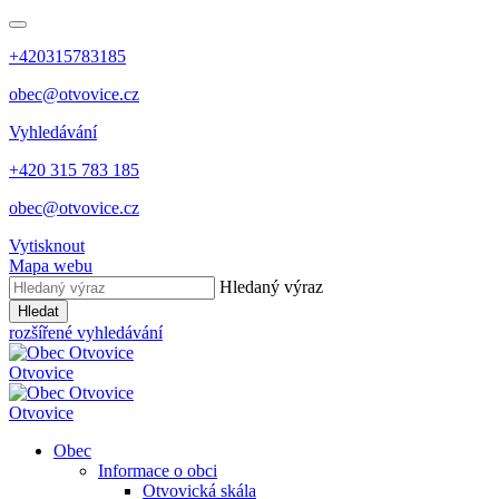
+420315783185
obec@otvovice.cz
Vyhledávání
+420 315 783 185
obec@otvovice.cz
Vytisknout
Mapa webu
Hledaný výraz
Hledat
rozšířené vyhledávání
Otvovice
Otvovice
Obec
Informace o obci
Otvovická skála