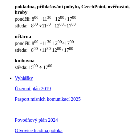
pokladna, přihlašování pobytu, CzechPoint, ověřování,
hroby
00
30
00
00
pondělí: 8
÷11
12
÷17
00
30
00
00
středa: 8
÷11
12
÷17
účtárna
00
30
00
00
pondělí: 8
÷11
12
÷17
00
30
00
00
středa: 8
÷11
12
÷17
knihovna
00
00
středa: 15
÷ 17
Vyhlášky
Územní plán 2019
Pasport mísních komunikací 2025
Povodňový plán 2024
Otvovice hladina potoka