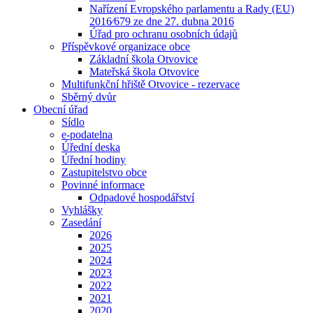
Nařízení Evropského parlamentu a Rady (EU)
2016⁄679 ze dne 27. dubna 2016
Úřad pro ochranu osobních údajů
Příspěvkové organizace obce
Základní škola Otvovice
Mateřská škola Otvovice
Multifunkční hřiště Otvovice - rezervace
Sběrný dvůr
Obecní úřad
Sídlo
e-podatelna
Úřední deska
Úřední hodiny
Zastupitelstvo obce
Povinné informace
Odpadové hospodářství
Vyhlášky
Zasedání
2026
2025
2024
2023
2022
2021
2020