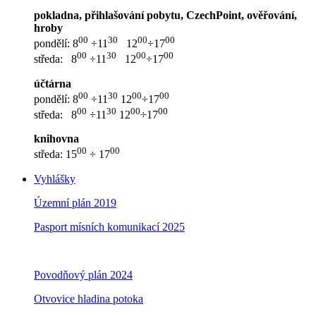
pokladna, přihlašování pobytu, CzechPoint, ověřování,
hroby
00
30
00
00
pondělí: 8
÷11
12
÷17
00
30
00
00
středa: 8
÷11
12
÷17
účtárna
00
30
00
00
pondělí: 8
÷11
12
÷17
00
30
00
00
středa: 8
÷11
12
÷17
knihovna
00
00
středa: 15
÷ 17
Vyhlášky
Územní plán 2019
Pasport mísních komunikací 2025
Povodňový plán 2024
Otvovice hladina potoka