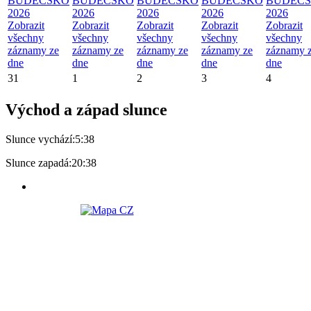
BUDEČSKO
BUDEČSKO
BUDEČSKO
BUDEČSKO
BUDEČ
2026
2026
2026
2026
2026
Zobrazit
Zobrazit
Zobrazit
Zobrazit
Zobrazit
všechny
všechny
všechny
všechny
všechny
záznamy ze
záznamy ze
záznamy ze
záznamy ze
záznamy 
dne
dne
dne
dne
dne
31
1
2
3
4
Východ a západ slunce
Slunce vychází:
5:38
Slunce zapadá:
20:38