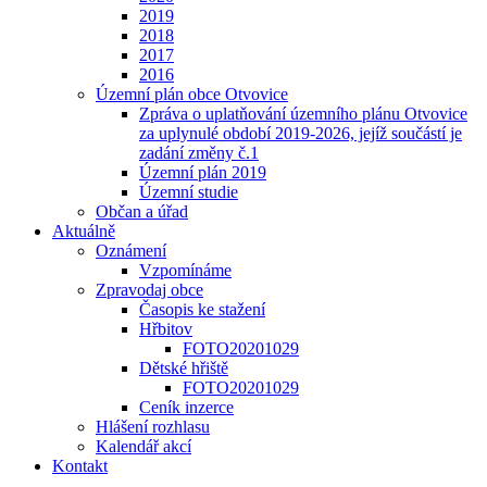
2019
2018
2017
2016
Územní plán obce Otvovice
Zpráva o uplatňování územního plánu Otvovice
za uplynulé období 2019-2026, jejíž součástí je
zadání změny č.1
Územní plán 2019
Územní studie
Občan a úřad
Aktuálně
Oznámení
Vzpomínáme
Zpravodaj obce
Časopis ke stažení
Hřbitov
FOTO20201029
Dětské hřiště
FOTO20201029
Ceník inzerce
Hlášení rozhlasu
Kalendář akcí
Kontakt