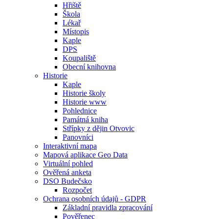
Hřiště
Škola
Lékař
Místopis
Kaple
DPS
Koupaliště
Obecní knihovna
Historie
Kaple
Historie školy
Historie www
Pohlednice
Památná kniha
Střípky z dějin Otvovic
Panovníci
Interaktivní mapa
Mapová aplikace Geo Data
Virtuální pohled
Ověřená anketa
DSO Budečsko
Rozpočet
Ochrana osobních údajů - GDPR
Základní pravidla zpracování
Pověřenec