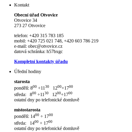
Kontakt
Ob
e
cní úřad Otvovice
Otvovice 34
273 27 Otvovice
telefon: +420 315 783 185
mobil: +420 725 021 748, +420 603 786 219
e-mail: obec@otvovice.cz
datová schránka: h57bxgc
Kompletní kontakty úřadu
Úřední hodiny
starosta
00
30
00
00
pondělí: 8
÷11
12
÷17
00
30
00
00
středa: 8
÷11
12
÷17
ostatní dny po telefonické domluvě
místostarosta
00
00
pondělí: 14
÷ 17
00
00
středa: 14
÷ 17
ostatní dny po telefonické domluvě