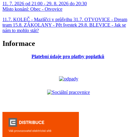
11. 7. 2026 od 21:00 - 29. 8. 2026 do 20:30
Místo konání:
Obec - Otvovice
11.7. KOLEČ - Mazlíčci v průšvihu 31.7. OTVOVICE - Dream
team 15.8. ZÁKOLANY - Pět švestek 29.8. BLEVICE - Jak se
nám to mohlo stát?
Informace
Platební údaje pro platby poplatků