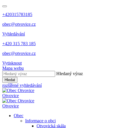
+420315783185
obec@otvovice.cz
Vyhledávání
+420 315 783 185
obec@otvovice.cz
Vytisknout
Mapa webu
Hledaný výraz
Hledat
rozšířené vyhledávání
Otvovice
Otvovice
Obec
Informace o obci
Otvovická skála