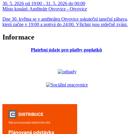
30. 5. 2026 od 19:00 - 31. 5. 2026 do 00:00
Místo konání:
Amfiteátr Otvovice - Otvovice
Dne 30. května se v amfiteátru Otvovice uskuteční taneční zábava,
která začne v 19:00 a potrvá do 24:00. Všichni jsou srdečně zváni.
Informace
Platební údaje pro platby poplatků