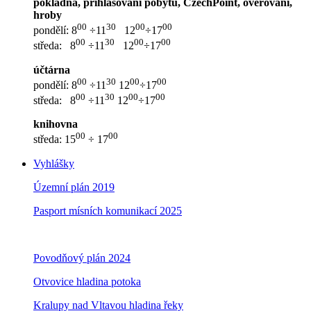
pokladna, přihlašování pobytu, CzechPoint, ověřování,
hroby
00
30
00
00
pondělí: 8
÷11
12
÷17
00
30
00
00
středa: 8
÷11
12
÷17
účtárna
00
30
00
00
pondělí: 8
÷11
12
÷17
00
30
00
00
středa: 8
÷11
12
÷17
knihovna
00
00
středa: 15
÷ 17
Vyhlášky
Územní plán 2019
Pasport mísních komunikací 2025
Povodňový plán 2024
Otvovice hladina potoka
Kralupy nad Vltavou hladina řeky