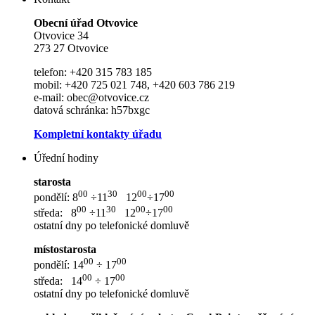
Ob
e
cní úřad Otvovice
Otvovice 34
273 27 Otvovice
telefon: +420 315 783 185
mobil: +420 725 021 748, +420 603 786 219
e-mail: obec@otvovice.cz
datová schránka: h57bxgc
Kompletní kontakty úřadu
Úřední hodiny
starosta
00
30
00
00
pondělí: 8
÷11
12
÷17
00
30
00
00
středa: 8
÷11
12
÷17
ostatní dny po telefonické domluvě
místostarosta
00
00
pondělí: 14
÷ 17
00
00
středa: 14
÷ 17
ostatní dny po telefonické domluvě