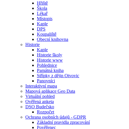
Hřiště
Škola
Lékař
Místopis
Kaple
DPS
Koupaliště
Obecní knihovna
Historie
Kaple
Historie školy
Historie www
Pohlednice
Památná kniha
Střípky z dějin Otvovic
Panovníci
Interaktivní mapa
Mapová aplikace Geo Data
Virtuální pohled
Ověřená anketa
DSO Budečsko
Rozpočet
Ochrana osobních údajů - GDPR
Základní pravidla zpracování
Pověřenec