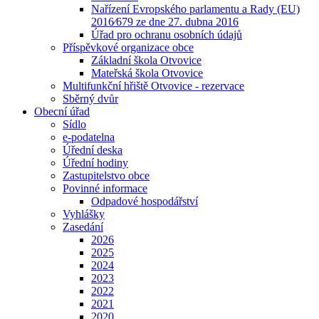
Nařízení Evropského parlamentu a Rady (EU)
2016⁄679 ze dne 27. dubna 2016
Úřad pro ochranu osobních údajů
Příspěvkové organizace obce
Základní škola Otvovice
Mateřská škola Otvovice
Multifunkční hřiště Otvovice - rezervace
Sběrný dvůr
Obecní úřad
Sídlo
e-podatelna
Úřední deska
Úřední hodiny
Zastupitelstvo obce
Povinné informace
Odpadové hospodářství
Vyhlášky
Zasedání
2026
2025
2024
2023
2022
2021
2020