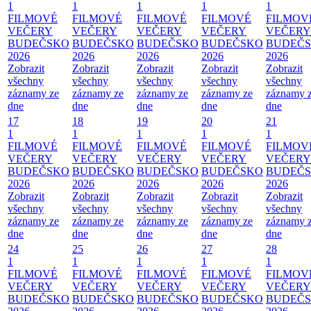
1
1
1
1
1
FILMOVÉ
FILMOVÉ
FILMOVÉ
FILMOVÉ
FILMOV
VEČERY
VEČERY
VEČERY
VEČERY
VEČERY
BUDEČSKO
BUDEČSKO
BUDEČSKO
BUDEČSKO
BUDEČ
2026
2026
2026
2026
2026
Zobrazit
Zobrazit
Zobrazit
Zobrazit
Zobrazit
všechny
všechny
všechny
všechny
všechny
záznamy ze
záznamy ze
záznamy ze
záznamy ze
záznamy 
dne
dne
dne
dne
dne
17
18
19
20
21
1
1
1
1
1
FILMOVÉ
FILMOVÉ
FILMOVÉ
FILMOVÉ
FILMOV
VEČERY
VEČERY
VEČERY
VEČERY
VEČERY
BUDEČSKO
BUDEČSKO
BUDEČSKO
BUDEČSKO
BUDEČ
2026
2026
2026
2026
2026
Zobrazit
Zobrazit
Zobrazit
Zobrazit
Zobrazit
všechny
všechny
všechny
všechny
všechny
záznamy ze
záznamy ze
záznamy ze
záznamy ze
záznamy 
dne
dne
dne
dne
dne
24
25
26
27
28
1
1
1
1
1
FILMOVÉ
FILMOVÉ
FILMOVÉ
FILMOVÉ
FILMOV
VEČERY
VEČERY
VEČERY
VEČERY
VEČERY
BUDEČSKO
BUDEČSKO
BUDEČSKO
BUDEČSKO
BUDEČ