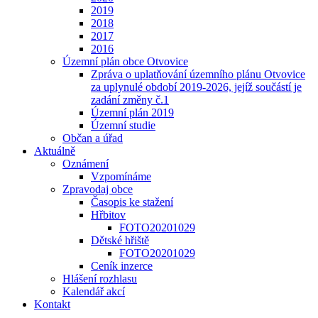
2019
2018
2017
2016
Územní plán obce Otvovice
Zpráva o uplatňování územního plánu Otvovice
za uplynulé období 2019-2026, jejíž součástí je
zadání změny č.1
Územní plán 2019
Územní studie
Občan a úřad
Aktuálně
Oznámení
Vzpomínáme
Zpravodaj obce
Časopis ke stažení
Hřbitov
FOTO20201029
Dětské hřiště
FOTO20201029
Ceník inzerce
Hlášení rozhlasu
Kalendář akcí
Kontakt