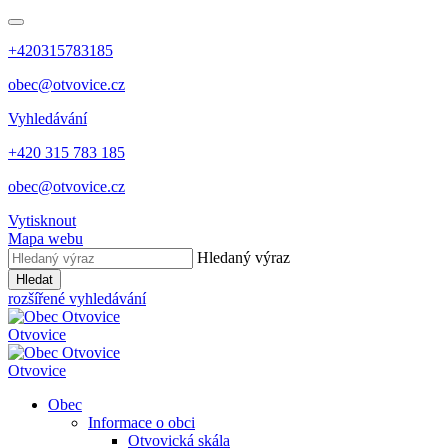
+420315783185
obec@otvovice.cz
Vyhledávání
+420 315 783 185
obec@otvovice.cz
Vytisknout
Mapa webu
Hledaný výraz
Hledat
rozšířené vyhledávání
Otvovice
Otvovice
Obec
Informace o obci
Otvovická skála