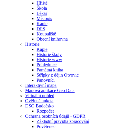
Hřiště
Škola
Lékař
Místopis
Kaple
DPS
Koupaliště
Obecní knihovna
Historie
Kaple
Historie školy
Historie www
Pohlednice
Památná kniha
Střípky z dějin Otvovic
Panovníci
Interaktivní mapa
Mapová aplikace Geo Data
Virtuální pohled
Ověřená anketa
DSO Budečsko
Rozpočet
Ochrana osobních údajů - GDPR
Základní pravidla zpracování
Pověřenec