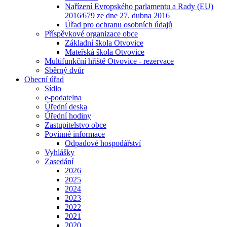
Nařízení Evropského parlamentu a Rady (EU)
2016⁄679 ze dne 27. dubna 2016
Úřad pro ochranu osobních údajů
Příspěvkové organizace obce
Základní škola Otvovice
Mateřská škola Otvovice
Multifunkční hřiště Otvovice - rezervace
Sběrný dvůr
Obecní úřad
Sídlo
e-podatelna
Úřední deska
Úřední hodiny
Zastupitelstvo obce
Povinné informace
Odpadové hospodářství
Vyhlášky
Zasedání
2026
2025
2024
2023
2022
2021
2020