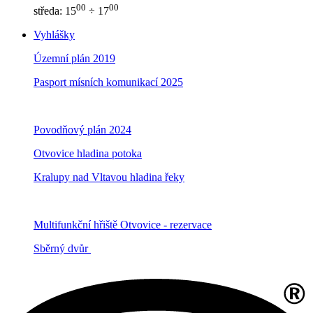
00
00
středa: 15
÷ 17
Vyhlášky
Územní plán 2019
Pasport mísních komunikací 2025
Povodňový plán 2024
Otvovice hladina potoka
Kralupy nad Vltavou hladina řeky
Multifunkční hřiště Otvovice - rezervace
Sběrný dvůr