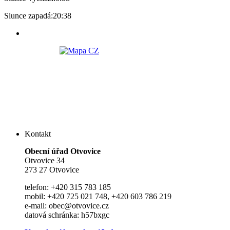
Slunce zapadá:
20:38
Kontakt
Ob
e
cní úřad Otvovice
Otvovice 34
273 27 Otvovice
telefon: +420 315 783 185
mobil: +420 725 021 748, +420 603 786 219
e-mail: obec@otvovice.cz
datová schránka: h57bxgc