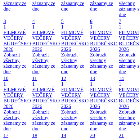
záznamy ze
záznamy ze
záznamy ze
záznamy ze
všechny
dne
dne
dne
dne
záznamy 
dne
3
4
5
6
7
1
1
1
1
1
FILMOVÉ
FILMOVÉ
FILMOVÉ
FILMOVÉ
FILMOV
VEČERY
VEČERY
VEČERY
VEČERY
VEČERY
BUDEČSKO
BUDEČSKO
BUDEČSKO
BUDEČSKO
BUDEČ
2026
2026
2026
2026
2026
Zobrazit
Zobrazit
Zobrazit
Zobrazit
Zobrazit
všechny
všechny
všechny
všechny
všechny
záznamy ze
záznamy ze
záznamy ze
záznamy ze
záznamy 
dne
dne
dne
dne
dne
10
11
12
13
14
1
1
1
1
1
FILMOVÉ
FILMOVÉ
FILMOVÉ
FILMOVÉ
FILMOV
VEČERY
VEČERY
VEČERY
VEČERY
VEČERY
BUDEČSKO
BUDEČSKO
BUDEČSKO
BUDEČSKO
BUDEČ
2026
2026
2026
2026
2026
Zobrazit
Zobrazit
Zobrazit
Zobrazit
Zobrazit
všechny
všechny
všechny
všechny
všechny
záznamy ze
záznamy ze
záznamy ze
záznamy ze
záznamy 
dne
dne
dne
dne
dne
17
18
19
20
21