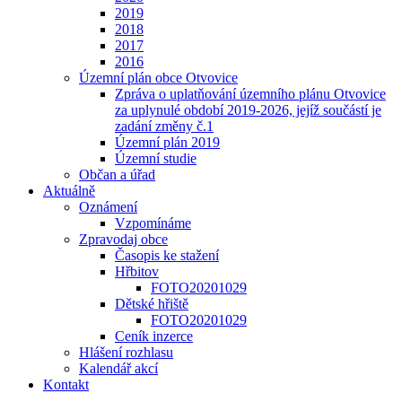
2019
2018
2017
2016
Územní plán obce Otvovice
Zpráva o uplatňování územního plánu Otvovice
za uplynulé období 2019-2026, jejíž součástí je
zadání změny č.1
Územní plán 2019
Územní studie
Občan a úřad
Aktuálně
Oznámení
Vzpomínáme
Zpravodaj obce
Časopis ke stažení
Hřbitov
FOTO20201029
Dětské hřiště
FOTO20201029
Ceník inzerce
Hlášení rozhlasu
Kalendář akcí
Kontakt