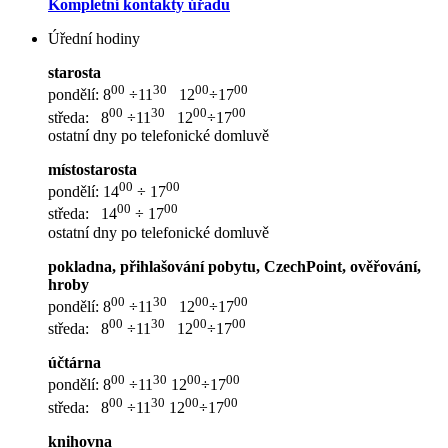
Kompletní kontakty úřadu
Úřední hodiny
starosta
00
30
00
00
pondělí: 8
÷11
12
÷17
00
30
00
00
středa: 8
÷11
12
÷17
ostatní dny po telefonické domluvě
místostarosta
00
00
pondělí: 14
÷ 17
00
00
středa: 14
÷ 17
ostatní dny po telefonické domluvě
pokladna, přihlašování pobytu, CzechPoint, ověřování,
hroby
00
30
00
00
pondělí: 8
÷11
12
÷17
00
30
00
00
středa: 8
÷11
12
÷17
účtárna
00
30
00
00
pondělí: 8
÷11
12
÷17
00
30
00
00
středa: 8
÷11
12
÷17
knihovna