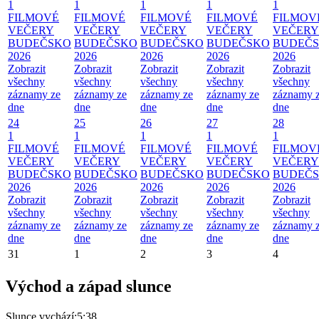
1
1
1
1
1
FILMOVÉ
FILMOVÉ
FILMOVÉ
FILMOVÉ
FILMOV
VEČERY
VEČERY
VEČERY
VEČERY
VEČERY
BUDEČSKO
BUDEČSKO
BUDEČSKO
BUDEČSKO
BUDEČ
2026
2026
2026
2026
2026
Zobrazit
Zobrazit
Zobrazit
Zobrazit
Zobrazit
všechny
všechny
všechny
všechny
všechny
záznamy ze
záznamy ze
záznamy ze
záznamy ze
záznamy 
dne
dne
dne
dne
dne
24
25
26
27
28
1
1
1
1
1
FILMOVÉ
FILMOVÉ
FILMOVÉ
FILMOVÉ
FILMOV
VEČERY
VEČERY
VEČERY
VEČERY
VEČERY
BUDEČSKO
BUDEČSKO
BUDEČSKO
BUDEČSKO
BUDEČ
2026
2026
2026
2026
2026
Zobrazit
Zobrazit
Zobrazit
Zobrazit
Zobrazit
všechny
všechny
všechny
všechny
všechny
záznamy ze
záznamy ze
záznamy ze
záznamy ze
záznamy 
dne
dne
dne
dne
dne
31
1
2
3
4
Východ a západ slunce
Slunce vychází:
5:38