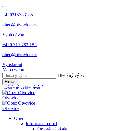
+420315783185
obec@otvovice.cz
Vyhledávání
+420 315 783 185
obec@otvovice.cz
Vytisknout
Mapa webu
Hledaný výraz
Hledat
rozšířené vyhledávání
Otvovice
Otvovice
Obec
Informace o obci
Otvovická skála